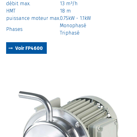
débit max.
13 m³/h
HMT
18 m
puissance moteur max.
0.75kW - 1.1kW
Monophasé
Phases
Triphasé
Voir FP4600