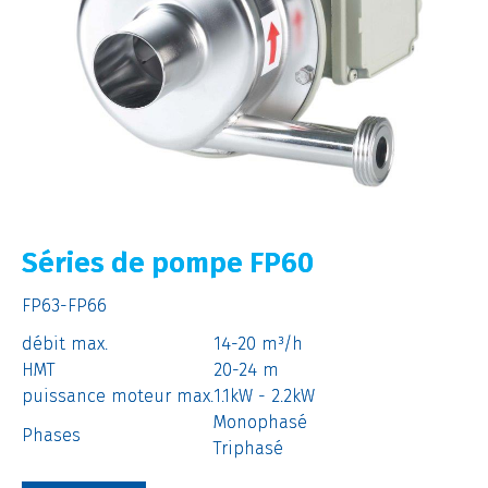
Séries de pompe FP60
FP63-FP66
débit max.
14-20 m³/h
HMT
20-24 m
puissance moteur max.
1.1kW - 2.2kW
Monophasé
Phases
Triphasé