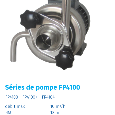
Séries de pompe FP4100
FP4100 - FP4100+ - FP4104
débit max.
10 m³/h
HMT
12 m